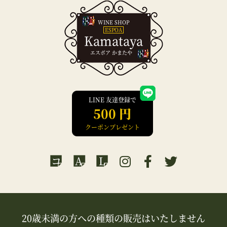
WINE SHOP
ESPOA
Kamataya
エスポア かまたや
LINE 友達登録で
500 円
クーポンプレゼント
コ
A
L
20歳未満の方への種類の販売はいたしません