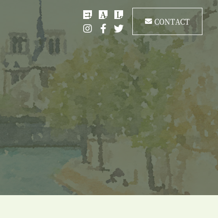
コ
A
L
CONTACT