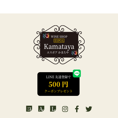
WINE SHOP
ESPOA
Kamataya
エスポア かまたや
LINE 友達登録で
500 円
クーポンプレゼント
コ
A
L