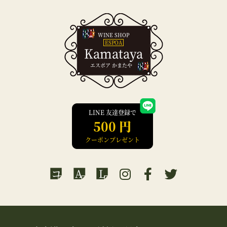
WINE SHOP
ESPOA
Kamataya
エスポア かまたや
LINE 友達登録で
500 円
クーポンプレゼント
コ
A
L