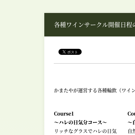
各種ワインサークル開催日程
かまたやが運営する各種輪飲（ワイ
Course1
Co
～ハレの日気分コース～
～
リッチなグラスでハレの日気
自