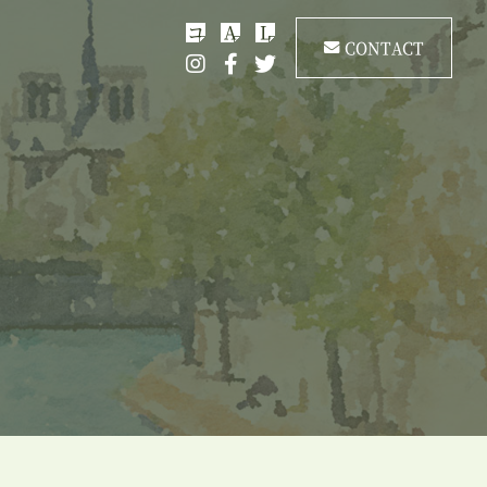
コ
A
L
CONTACT