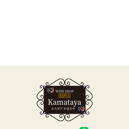
WINE SHOP
ESPOA
Kamataya
エスポア かまたや