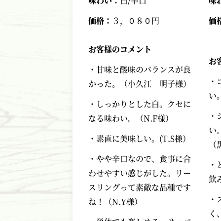
味わい：
白/辛口
味
価格：
３，０８０円
価
お客様のコメント
お
・甘味と酸味のバランスが良
・
かった。（小久江 明子様）
い
・しっかりとした白。クセに
・
なる味わい。（N.F様）
い
・素直に美味しい。(T.S様）
（
・やや辛口なので、食事に合
・
わせやすい感じがした。リー
飲
スリングって素敵な品種です
・
ね！（N.Y様）
く