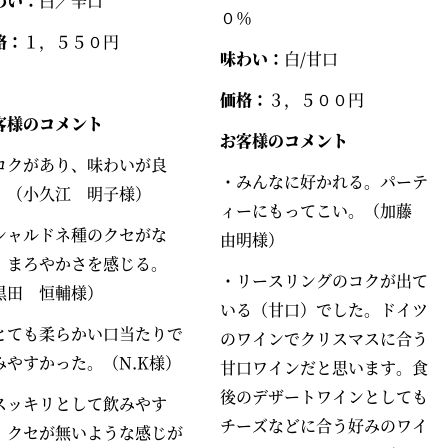
わい：
白／辛口
０％
格：
１，５５０円
味わい：
白/甘口
価格：
３，５００円
客様のコメント
お客様のコメント
コクがあり、味わいが良
・みんなに好かれる。パーテ
。（小久江 明子様）
ィーにもってこい。（加藤
シャルドネ種のクセがな
由明様）
。まろやかさを感じる。
・リースリングのコクが出て
黒田 恒輔様）
いる（甘口）でした。ドイツ
とても柔らかい口当たりで
のワインでクリスマスに合う
みやすかった。（N.K様）
甘口ワインだと思います。食
後のデザートワインとしても
スッキリとして飲みやす
チーズなどに合う好みのワイ
、クセが無いような感じが