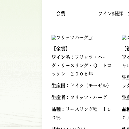
会費
ワイン8種類 2
【金賞】
【
ワイン名：
フリッツ・ハー
ワ
グ・リースリング・Ｑ トロ
ャ
ッケン ２００６年
生
生産国：
ドイツ（モーゼル）
ッ
生産者：フ
リッツ・ハーグ
生
品種：
リースリング種 １０
品
０％
０