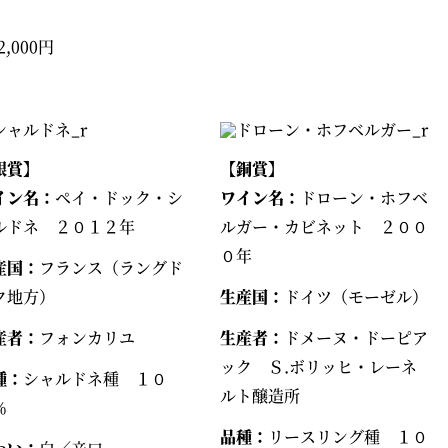
,000円
銀賞】
【銅賞】
イン名：
ペイ・ドック・シ
ワイン名：
ドローン・ホフベ
ルドネ ２０１２年
ルガー・カビネット ２００
０年
産国：
フランス（ラングド
ク地方）
生産国：
ドイツ（モーゼル）
産者：
フォンカリユ
生産者：
ドメーヌ・ドーピア
ック Ｓ.ボリッヒ・レーネ
種：
シャルドネ種 １０
ルト醸造所
％
品種：
リースリング種 １０