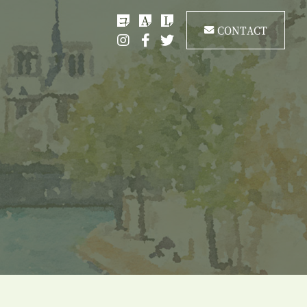
コ
A
L
CONTACT