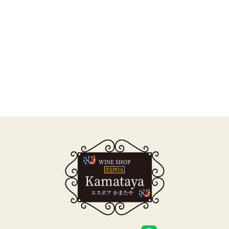
WINE SHOP
ESPOA
Kamataya
エスポア かまたや