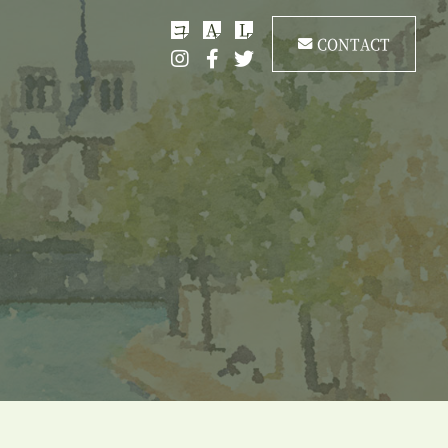
コ
A
L
CONTACT