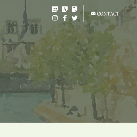
コ
A
L
CONTACT