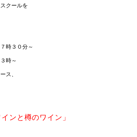
ンスクールを
後７時３０分～
後３時～
コース、
ワインと樽のワイン」