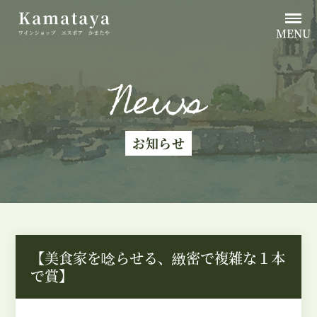
MENU
News
お知らせ
【美食家を唸らせる、緻密で複雑な１本
で賞】