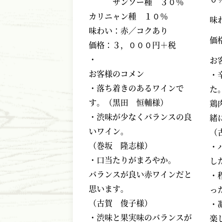
サンソー種 ３０％
カリニャン種 １０％
味
味わい：赤／コクあり
価
価格：３，０００円＋税
・
お
お客様のコメン
・
・落ち着きのあるワインで
た
す。（黒田 恒輔様）
鶏
・渋味が少なくバランスの良
緒
いワイン。
（
（巻坂 隆志様）
・
・口当たりがまろやか。
し
バランスが良い赤ワインだと
・
思います。
っ
（古賀 俊子様）
・
・渋味と果実味のバランスが
楽