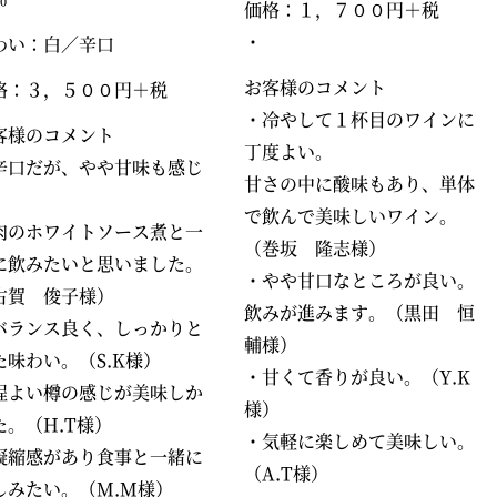
価格：１，７００円＋税
・
わい：白／辛口
お客様のコメント
格：３，５００円＋税
・冷やして１杯目のワインに
客様のコメント
丁度よい。
辛口だが、やや甘味も感じ
甘さの中に酸味もあり、単体
。
で飲んで美味しいワイン。
肉のホワイトソース煮と一
（巻坂 隆志様）
に飲みたいと思いました。
・やや甘口なところが良い。
古賀 俊子様）
飲みが進みます。（黒田 恒
バランス良く、しっかりと
輔様）
た味わい。（
S.K
様）
・甘くて香りが良い。（
Y.K
程よい樽の感じが美味しか
様）
た。（
H.T
様）
・気軽に楽しめて美味しい。
凝縮感があり食事と一緒に
（
A.T
様）
しみたい。（
M.M
様）