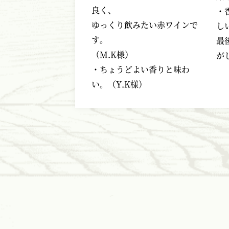
良く、
・
ゆっくり飲みたい赤ワインで
し
す。
最
（
M.K
様）
が
・ちょうどよい香りと味わ
い。（
Y.K
様）