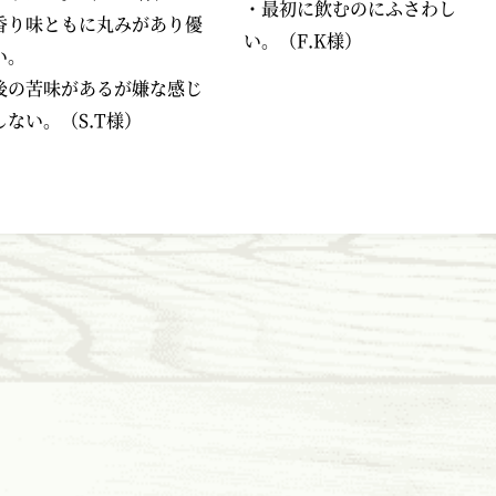
・最初に飲むのにふさわし
香り味ともに丸みがあり優
い。（
F.K
様）
い。
後の苦味があるが嫌な感じ
しない。（
S.T
様）