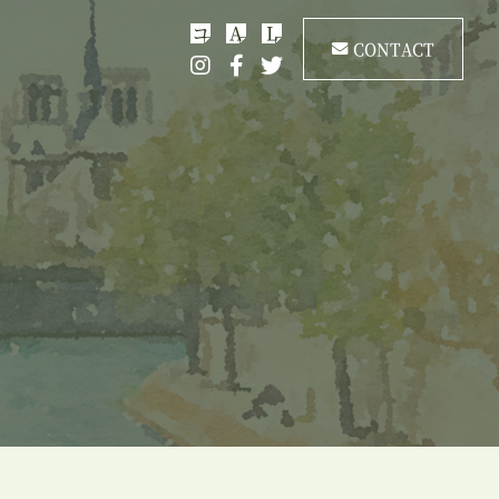
コ
A
L
CONTACT