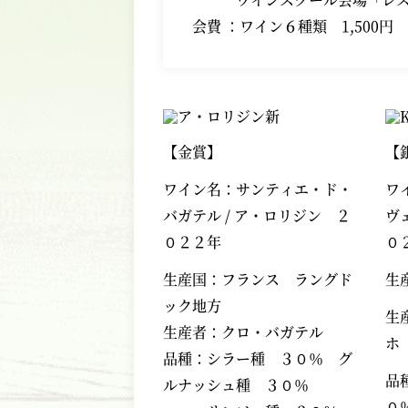
会費 ：ワイン６種類 1,500円
【金賞】
【
ワイン名：サンティエ・ド・
ワ
バガテル
/
ア・ロリジン ２
ヴ
０２２年
０
生産国：フランス ラングド
生
ック地方
生
生産者：クロ・バガテル
ホ
品種：シラー種 ３０％ グ
品
ルナッシュ種 ３０％
０