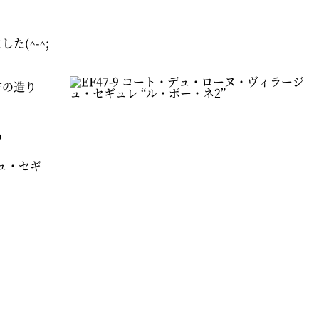
ました
(^-^;
方の造り
の
ュ・セギ