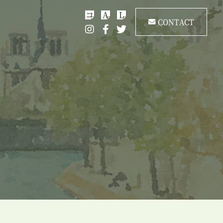
コ
A
L
CONTACT