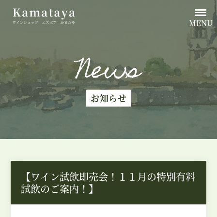
MENU
News
お知らせ
【ワイン試飲即売会！１１月の特別有料
試飲のご案内！】