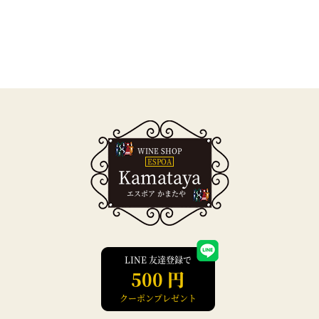
WINE SHOP
ESPOA
Kamataya
エスポア かまたや
LINE 友達登録で
500 円
クーポンプレゼント