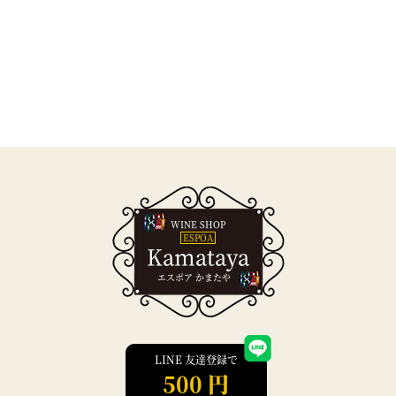
WINE SHOP
ESPOA
Kamataya
エスポア かまたや
LINE 友達登録で
500 円