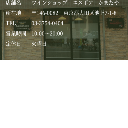
店舗名
ワインショップ エスポア かまたや
所在地
〒146-0082 東京都大田区池上7-1-8
TEL
03-3754-0404
営業時間
10:00～20:00
定休日
火曜日