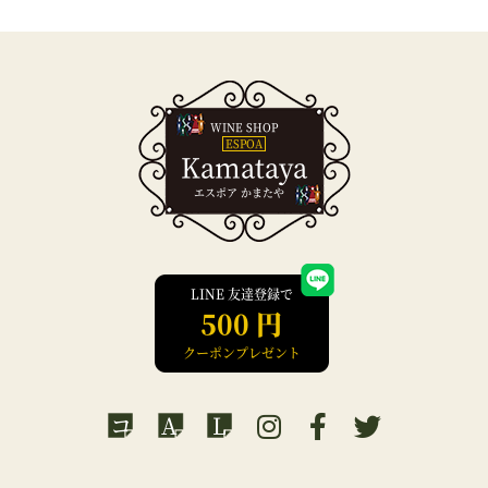
WINE SHOP
ESPOA
Kamataya
エスポア かまたや
LINE 友達登録で
500 円
クーポンプレゼント
コ
A
L