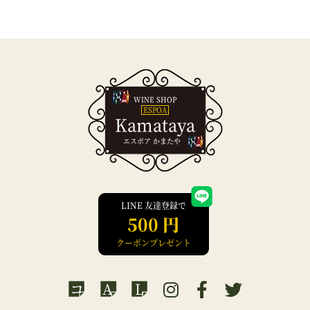
WINE SHOP
ESPOA
Kamataya
エスポア かまたや
LINE 友達登録で
500 円
クーポンプレゼント
コ
A
L