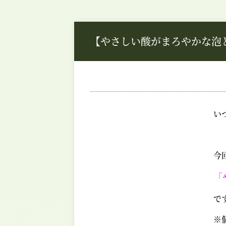
【やさしい酸がまろやかな泡
い
今
「
で
※