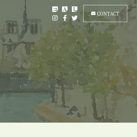
コ
A
L
CONTACT