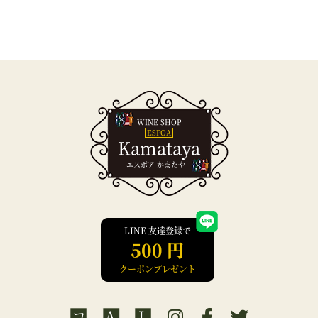
WINE SHOP
ESPOA
Kamataya
エスポア かまたや
LINE 友達登録で
500 円
クーポンプレゼント
コ
A
L