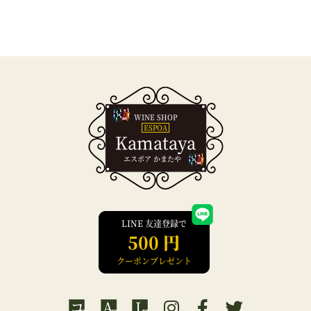
WINE SHOP
ESPOA
Kamataya
エスポア かまたや
LINE 友達登録で
500 円
クーポンプレゼント
コ
A
L