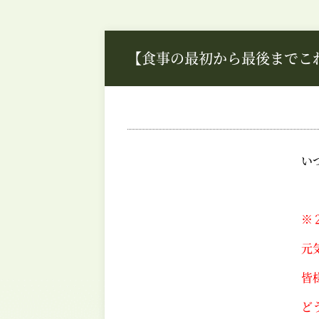
【食事の最初から最後までこ
い
※
元
皆
ど