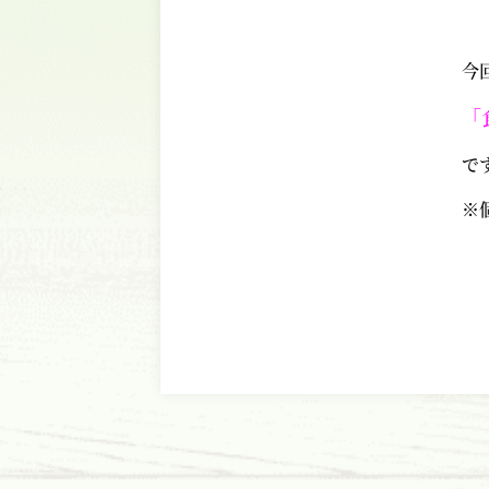
今
「
で
※