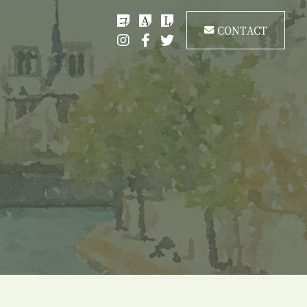
コ
A
L
CONTACT