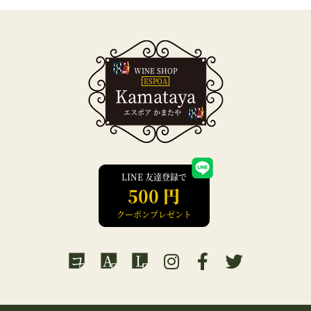
WINE SHOP
ESPOA
Kamataya
エスポア かまたや
LINE 友達登録で
500 円
クーポンプレゼント
コ
A
L