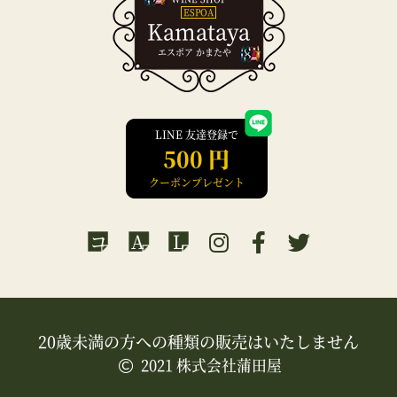
ESPOA
Kamataya
エスポア かまたや
LINE 友達登録で
500 円
クーポンプレゼント
コ
A
L
20歳未満の方への種類の販売はいたしません
2021 株式会社蒲田屋