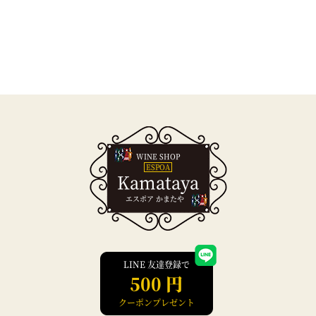
WINE SHOP
ESPOA
Kamataya
エスポア かまたや
LINE 友達登録で
500 円
クーポンプレゼント