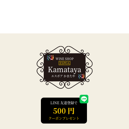
WINE SHOP
ESPOA
Kamataya
エスポア かまたや
LINE 友達登録で
500 円
クーポンプレゼント