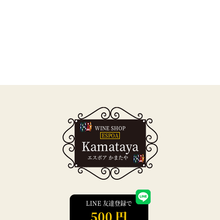
WINE SHOP
ESPOA
Kamataya
エスポア かまたや
LINE 友達登録で
500 円