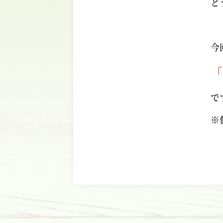
ど
今
「
で
※