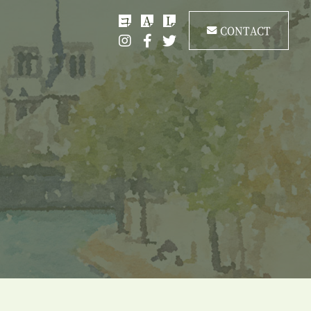
コ
A
L
CONTACT