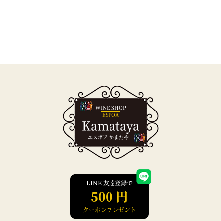
WINE SHOP
ESPOA
Kamataya
エスポア かまたや
LINE 友達登録で
500 円
クーポンプレゼント