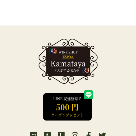
WINE SHOP
ESPOA
Kamataya
エスポア かまたや
LINE 友達登録で
500 円
クーポンプレゼント
コ
A
L