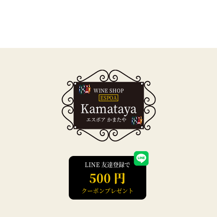
WINE SHOP
ESPOA
Kamataya
エスポア かまたや
LINE 友達登録で
500 円
クーポンプレゼント