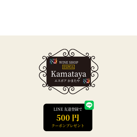
WINE SHOP
ESPOA
Kamataya
エスポア かまたや
LINE 友達登録で
500 円
クーポンプレゼント