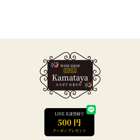
WINE SHOP
ESPOA
Kamataya
エスポア かまたや
LINE 友達登録で
500 円
クーポンプレゼント