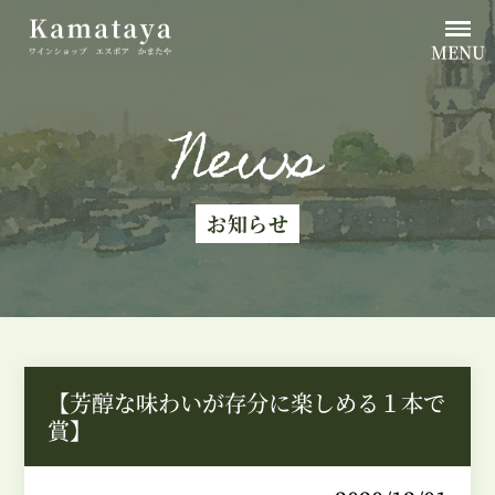
MENU
News
お知らせ
【芳醇な味わいが存分に楽しめる１本で
賞】