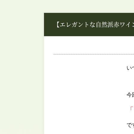
【エレガントな自然派赤ワイ
い
今
「
で