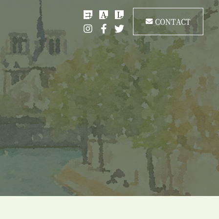
コ
A
L
CONTACT