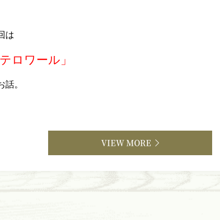
回は
テロワール」
お話。
VIEW MORE