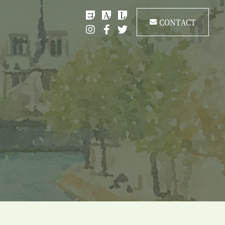
コ
A
L
CONTACT