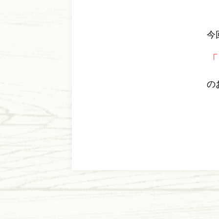
今
「
の