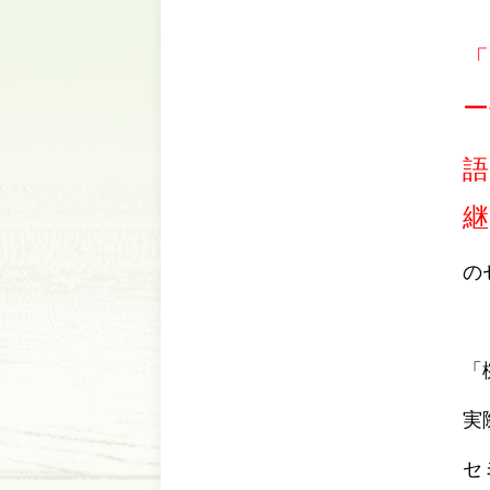
「
ー
語
継
の
「
実
セ