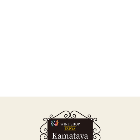
WINE SHOP
ESPOA
Kamataya