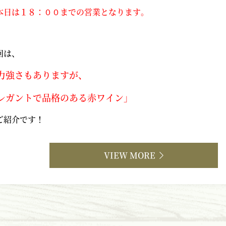
本日は１８：００までの営業となります。
回は、
力強さもありますが、
レガントで品格のある赤ワイン」
ご紹介です！
VIEW MORE