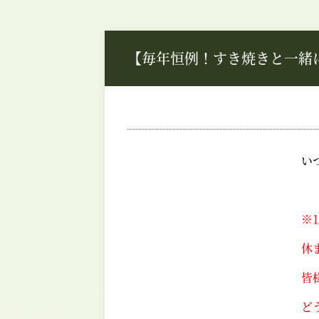
【毎年恒例！すき焼きと一緒
い
※
休
皆
ど