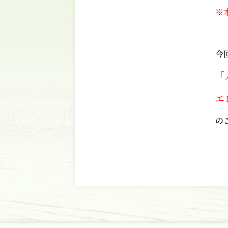
※
今
「
エ
の