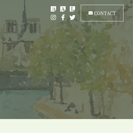
コ
A
L
CONTACT