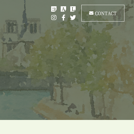
コ
A
L
CONTACT