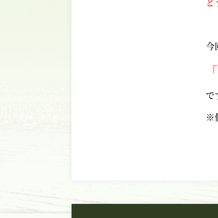
ど
今
「
で
※