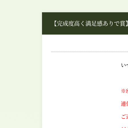
【完成度高く満足感ありで賞
い
※
連
ご