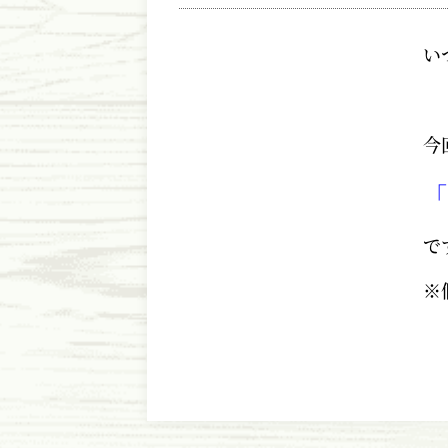
い
今
「
で
※