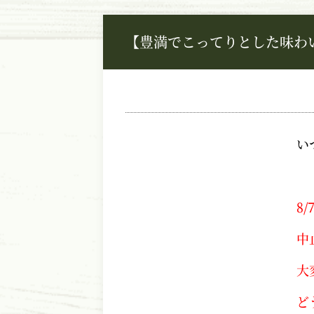
【豊満でこってりとした味わ
い
8
中
大
ど