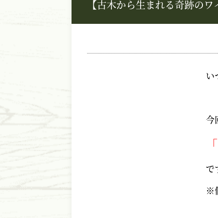
【古木から生まれる奇跡のワ
い
今
「
で
※