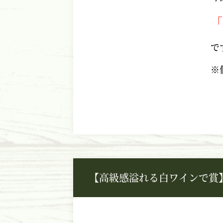
「
で
※
【高級感溢れる白ワインで賞